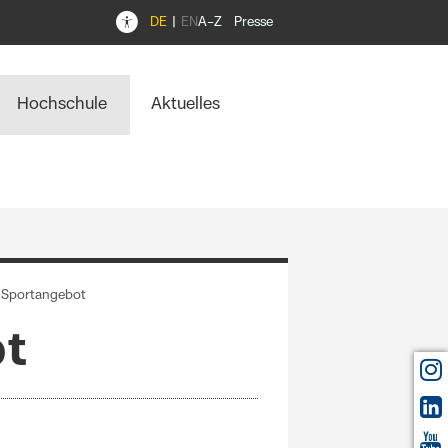
DE
EN
A–Z
Presse
Hochschule
Aktuelles
 Sportangebot
ot