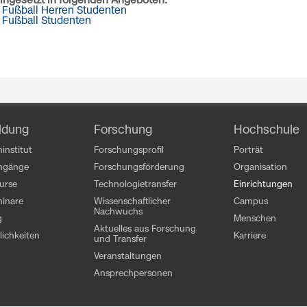
ingesetzt in folgenden Angeboten:
Fußball Herren Studenten
Fußball Studenten
ldung
Forschung
Hochschule
institut
Forschungsprofil
Porträt
engänge
Forschungsförderung
Organisation
kurse
Technologietransfer
Einrichtungen
inare
Wissenschaftlicher
Campus
Nachwuchs
g
Menschen
Aktuelles aus Forschung
ichkeiten
Karriere
und Transfer
Veranstaltungen
Ansprechpersonen