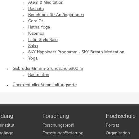
Atem & Meditation
Bachata
Bauchtanz für Anfängerinnen
Core Fit
Hatha Yoga
Kizomba
Latin Style Solo
Salsa
SKY Happiness Programm - SKY Breath Meditation
Yoga
Gebrüder-Grimm-Grundschule
800 m
Badminton
Übersicht aller Veranstaltungsorte
ldung
Forschung
Hochschule
institut
Forschungsprofil
Porträt
engänge
Forschungsförderung
Organisation