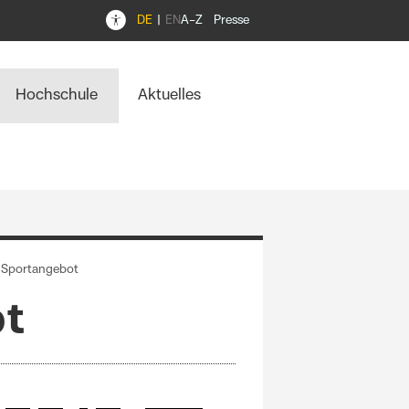
DE
EN
A–Z
Presse
Hochschule
Aktuelles
 Sportangebot
ot