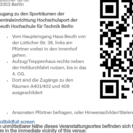
ütticher Str.38
3353 Berlin
ugang zu den Sporträumen der
entraleinrichtung Hochschulsport der
euth Hochschule für Technik Berlin
Vom Haupteingang Haus Beuth von
der Lütticher Str. 38, links am
Pförtner vorbei in den Innenhof
gehen.
Aufzug/Treppenhaus rechts neben
der Hofdurchfahrt nutzen, bis in das
4. OG.
Dort sind die Zugänge zu den
Räumen A401/402 und 408
ausgeschildert
Ansonsten Pförtner befragen, oder Hinweisschilder/Stele
ollbild
full screen
n unmittelbarer Nähe dieses Veranstaltungsortes befinden sich 
re in the immediate vicinity of this venue: