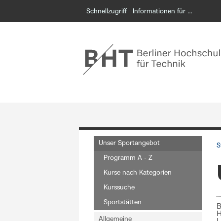
Schnellzugriff
Informationen für …
Unser Sportangebot
S
Programm A - Z
Kurse nach Kategorien
Kurssuche
Sportstätten
B
H
Allgemeine