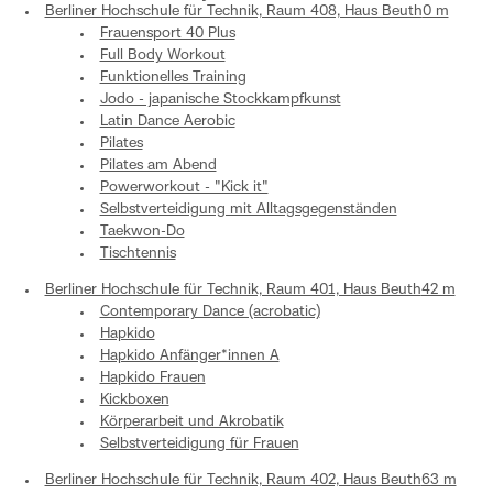
Berliner Hochschule für Technik, Raum 408, Haus Beuth
0 m
Frauensport 40 Plus
Full Body Workout
Funktionelles Training
Jodo - japanische Stockkampfkunst
Latin Dance Aerobic
Pilates
Pilates am Abend
Powerworkout - "Kick it"
Selbstverteidigung mit Alltagsgegenständen
Taekwon-Do
Tischtennis
Berliner Hochschule für Technik, Raum 401, Haus Beuth
42 m
Contemporary Dance (acrobatic)
Hapkido
Hapkido Anfänger*innen A
Hapkido Frauen
Kickboxen
Körperarbeit und Akrobatik
Selbstverteidigung für Frauen
Berliner Hochschule für Technik, Raum 402, Haus Beuth
63 m