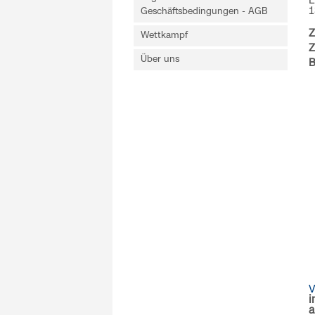
L
1
Geschäftsbedingungen - AGB
Z
Wettkampf
Z
Über uns
B
V
i
a