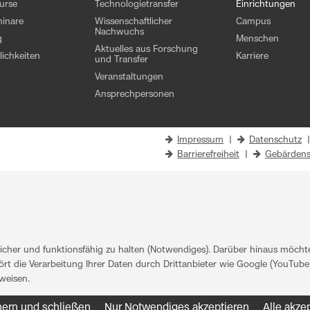
kurse
Technologietransfer
Einrichtungen
inare
Wissenschaftlicher
Campus
Nachwuchs
g
Menschen
Aktuelles aus Forschung
ichkeiten
Karriere
und Transfer
Veranstaltungen
Ansprechpersonen
Impressum
|
Datenschutz
Barrierefreiheit
|
Gebärdens
her und funktionsfähig zu halten (Notwendiges). Darüber hinaus möchten
rt die Verarbeitung Ihrer Daten durch Drittanbieter wie Google (YouTube)
weisen
.
hern und schließen
Nur Notwendiges akzeptieren
Alle akze